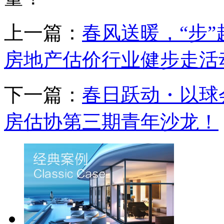
上一篇：
春风送暖，“步”赴
房地产估价行业健步走活
下一篇：
春日跃动・以球会
房估协第三期青年沙龙！