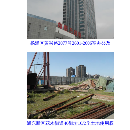
杨浦区黄兴路2077号2601-2606室办公及
2111号地下1层、1层、201室、202室、3-5
层商业房地产评估
浦东新区花木街道46街坊16/2丘土地使用权
市场价值估价