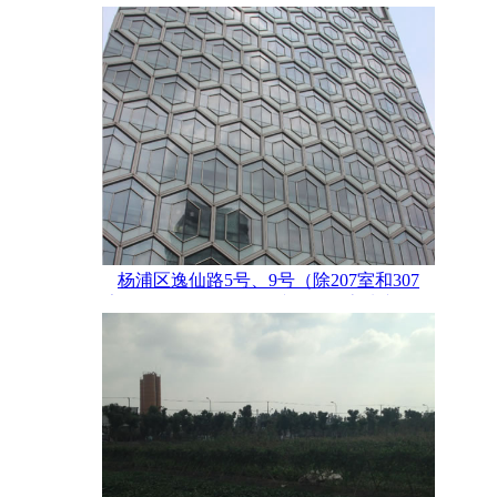
杨浦区逸仙路5号、9号（除207室和307
室）、11号、27号、邯郸路8号房地产评估