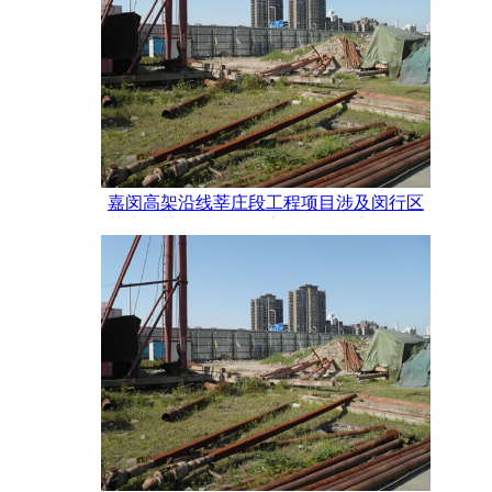
嘉闵高架沿线莘庄段工程项目涉及闵行区
莘庄镇莘北村（四海家园西块）房屋征收
补偿估价