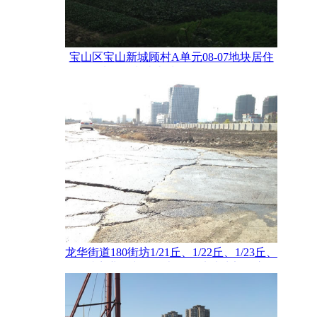
宝山区宝山新城顾村A单元08-07地块居住
用地国有出让土地使用权价值估价
龙华街道180街坊1/21丘、1/22丘、1/23丘、
1/24丘商业、文化及办公用地地块部分市政
道路下设置地下一层项目