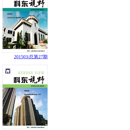
201503/总第27期