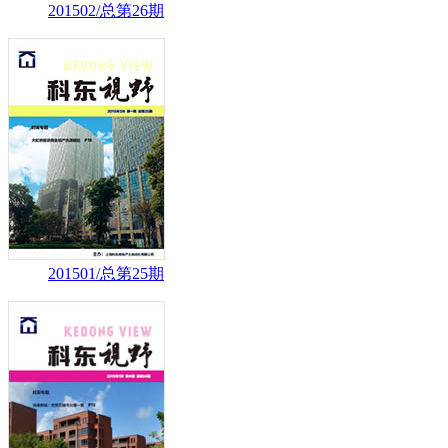
201502/总第26期
201501/总第25期