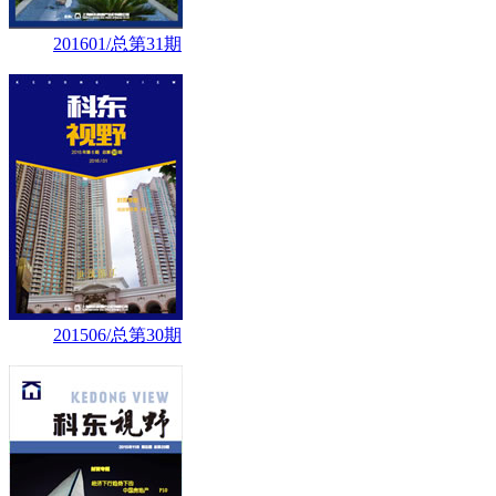
201601/总第31期
201506/总第30期